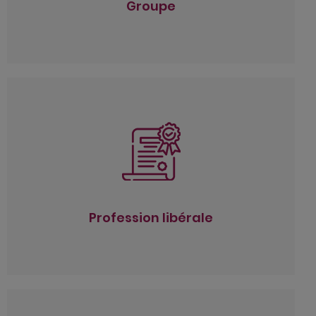
Groupe
Profession libérale
Gestion de comptabilité / Établissement des
déclarations fiscales et sociales personnelles
Gestion sociale et paie des salariés
Conseil fiscal et social
Stratégie patrimoniale
Relations avec le centre de gestion agréé
Profession libérale