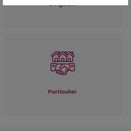
Cession ou transmission d’entreprise
Dirigeant
Particulier
Optimisation de la fiscalité
Conseil en protection sociale
Stratégie patrimoniale
Déclarations de revenus, d’IFI
Particulier