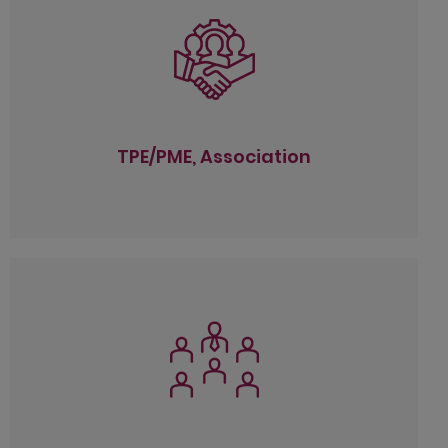
TPE/PME, Association
Gestion de comptabilité / Établissement des
comptes annuels et des déclarations fiscales
Situations intermédiaires et reporting /
Tableaux de bord
Gestion sociale et Paie
Conseil fiscal et social
Secrétariat juridique
Audit contractuel
TPE/PME, Association
Externalisation de la fonction Finance
Aide au recrutement
Groupe
Consolidation (French GAAP & IFRS)
Intégration fiscale
IAudit contractuel
Evaluation d’entreprises ou d’actifs
Cession ou transmission d’entreprise