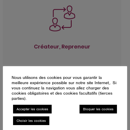
Créateur, Repreneur
Conseil dans le choix de la structure juridique,
du régime fiscal et social
Business plan et dossier de financement
Formalités de création d’entreprise
Créateur, Repreneur
Nous utilisons des cookies pour vous garantir la
meilleure expérience possible sur notre site Internet,. Si
vous continuez la navigation vous allez charger des
cookies obligatoires et des cookies facultatifs (tierces
Dirigeant
parties).
Optimisation de la rémunération
Accepter les cookies
Bloquer les cookies
Conseil en protection sociale
Stratégie patrimoniale
Choisir les cookies
Déclarations de revenus, d’IFI
Évaluation d’entreprise ou d’actif